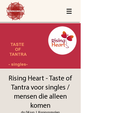
Rising Heart - Taste of
Tantra voor singles /
mensen die alleen
komen
do 04 jun
  |  
Koningsmolen