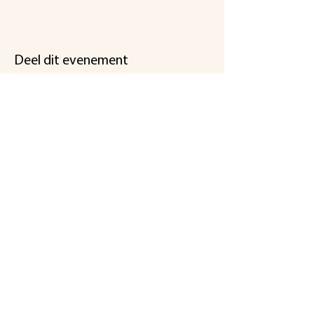
Deel dit evenement
Een initiatief
van
Koningsmolen
stichting@koningsmolen.be
info@koningsmolen.be
gsm Dirk :
+32 495 281 266
gsm Peter :
+32 470 285 636