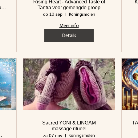
Rising Heart - Advanced Taste of
K
Tantra voor gemengde groep
Koningsmolen
do 10 sep
Meer info
Details
Sacred YONI & LINGAM
TA
massage ritueel
Koningsmolen
za 07 nov
-