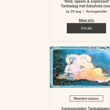
‘Wild, speels & expressief’
Tantradag met fotoshoot (voor
koppels)
Koningsmolen
za 29 aug
Meer info
Details
Meerdere datums
Koningsmolen Tantradagen 