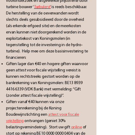
vooronderzoek en uitgewerkte prijsofferte door
turbine bouwer ‘
Turbulent
’
is reeds beschikbaar.
De herstelling van de oeverwanden wordt
slechts deels gesubsidieerd door de overheid
(als erkende erfgoed site) en de meerkosten
ervan kunnen niet doorgerekend worden in de
exploitatiekost van Koningsmolen (in
tegenstelling tot de investering in de hydro-
turbine). Help mee om deze basisinvestering te
financieren:
Giften lager dan €40 en hogere giften waarvoor
geen attest voor fiscale vrijstelling vereist is
kunnen rechtstreeks gestort worden op de
bankrekening van Koningsmolen: BE13
8939
4416 6339
(VDK Bank) met vermelding: “Gift
(zonder attest fiscale vrijstelling)”.
Giften vanaf €40 kunnen via onze
projectenrekening bij de Koning
Boudewijnstichting een
attest voor fiscale
vrijstelling
ontvangen (geniet 30%
belastingvermindering). Stort uw gift
online
of
stort op rekening BE10 0000 0000 0404 van de