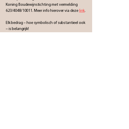
Koning Boudewijnstichting met vermelding
623/4048/10011. Meer info hierover via deze
link
.
Elk bedrag – hoe symbolisch of substantieel ook
– is belangrijk!
Statuten Koningsmolen Stichting
Een initiatief
van
Koningsmolen
stichting@koningsmolen.be
info@koningsmolen.be
gsm Dirk :
+32 495 281 266
gsm Peter :
+32 470 285 636