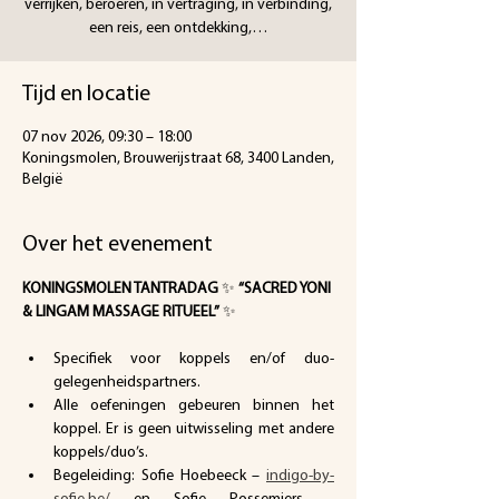
verrijken, beroeren, in vertraging, in verbinding,
een reis, een ontdekking,…
Tijd en locatie
07 nov 2026, 09:30 – 18:00
Koningsmolen, Brouwerijstraat 68, 3400 Landen,
België
Over het evenement
KONINGSMOLEN TANTRADAG 
✨ 
“SACRED YONI 
& LINGAM MASSAGE RITUEEL”
 ✨
Specifiek voor koppels en/of duo-
gelegenheidspartners.
Alle oefeningen gebeuren binnen het 
koppel. Er is geen uitwisseling met andere 
koppels/duo’s.
Begeleiding: Sofie Hoebeeck – 
indigo-by-
sofie.be/
 en Sofie Possemiers – 