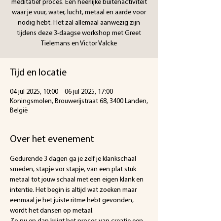
meditatief proces. Een heerlijke buitenactiviteit
waar je vuur, water, lucht, metaal en aarde voor
nodig hebt. Het zal allemaal aanwezig zijn
tijdens deze 3-daagse workshop met Greet
Tielemans en Victor Valcke
Tijd en locatie
04 jul 2025, 10:00 – 06 jul 2025, 17:00
Koningsmolen, Brouwerijstraat 68, 3400 Landen,
België
Over het evenement
Gedurende 3 dagen ga je zelf je klankschaal 
smeden, stapje vor stapje, van een plat stuk 
metaal tot jouw schaal met een eigen klank en 
intentie. Het begin is altijd wat zoeken maar 
eenmaal je het juiste ritme hebt gevonden, 
wordt het dansen op metaal.
Zo nu en dan krijgt het proces van creatie een 