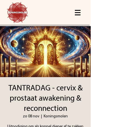
TANTRADAG - cervix &
prostaat awakening &
reconnection
zo 08 nov
  |  
Koningsmolen
Uitnodiging om als koppel dieper af te zakken