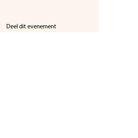
Deel dit evenement
Een initiatief
van
Koningsmolen
stichting@koningsmolen.be
info@koningsmolen.be
gsm Dirk :
+32 495 281 266
gsm Peter :
+32 470 285 636