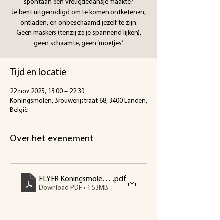
spontaan een vreugdedansje maakte?
Je bent uitgenodigd om te komen ontketenen,
ontladen, en onbeschaamd jezelf te zijn.
Geen maskers (tenzij ze je spannend lijken),
Tijd en locatie
22 nov 2025, 13:00 – 22:30
Koningsmolen, Brouwerijstraat 68, 3400 Landen,
België
Over het evenement
FLYER Koningsmolen Tantra-Dag Un-Shame 20251122
.pdf
Download PDF • 1.53MB