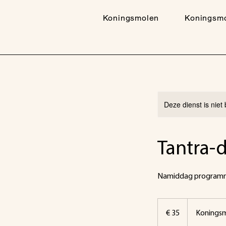
Koningsmolen
Koningsm
Deze dienst is niet
Tantra-
Namiddag program
35
euro
€ 35
Konings