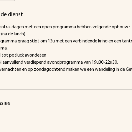
 de dienst
tantra-dagen met een open programma hebben volgende opbouw :
(na de lunch).
gramma graag stipt om 13u met een verbindende kring en een tan
ema.
 tot potluck avondeten
el aanvullend verdiepend avondprogramma van 19u30-22u30.
n overnachten en op zondagochtend maken we een wandeling in de Get
sies